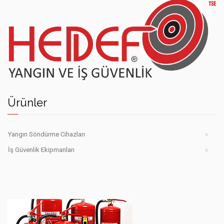
Hedef
yangın
Ürünler
söndürme
cihazları
Şanlıurfa
Yangın Söndürme Cihazları
İş Güvenlik Ekipmanları