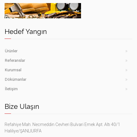
Hedef
yangın
söndürme
Hedef
cihazları
iş
Şanlıurfa
Hedef Yangın
güvenlik
ekipmanları
Şanlıurfa
Ürünler
Referanslar
Kurumsal
Dökümanlar
İletişim
Bize Ulaşın
Refahiye Mah. Necmeddin Cevheri Bulvari Emek Apt. Altı 40/1
Haliliye/ŞANLIURFA