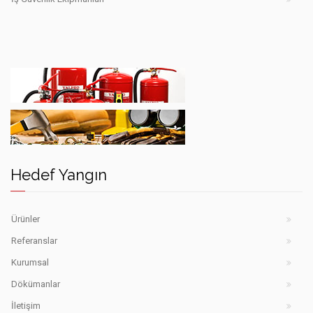
Hedef
yangın
söndürme
Hedef
cihazları
iş
Şanlıurfa
Hedef Yangın
güvenlik
ekipmanları
Şanlıurfa
Ürünler
Referanslar
Kurumsal
Dökümanlar
İletişim