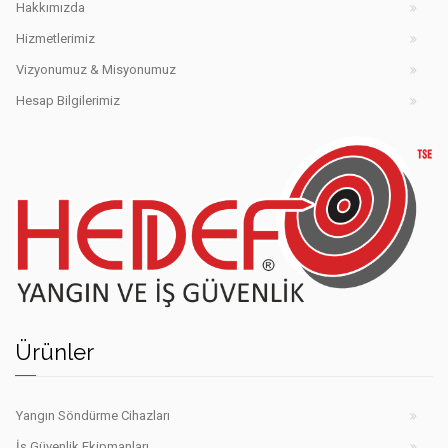
Hakkımızda
Hizmetlerimiz
Vizyonumuz & Misyonumuz
Hesap Bilgilerimiz
Hedef
yangın
Ürünler
söndürme
cihazları
Şanlıurfa
Yangın Söndürme Cihazları
İş Güvenlik Ekipmanları