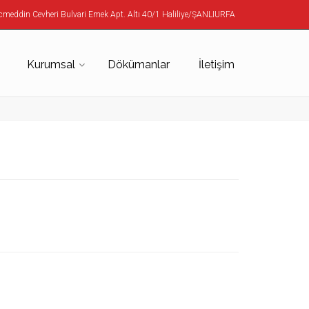
meddin Cevheri Bulvari Emek Apt. Altı 40/1 Haliliye/ŞANLIURFA
Kurumsal
Dökümanlar
İletişim