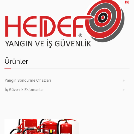
Hedef
yangın
Ürünler
söndürme
cihazları
Şanlıurfa
Yangın Söndürme Cihazları
İş Güvenlik Ekipmanları