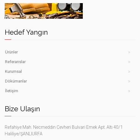
Hedef
yangın
söndürme
Hedef
cihazları
iş
Şanlıurfa
Hedef Yangın
güvenlik
ekipmanları
Şanlıurfa
Ürünler
Referanslar
Kurumsal
Dökümanlar
İletişim
Bize Ulaşın
Refahiye Mah. Necmeddin Cevheri Bulvari Emek Apt. Altı 40/1
Haliliye/ŞANLIURFA