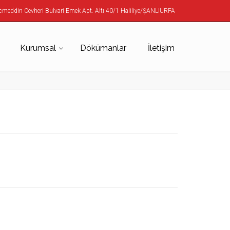
meddin Cevheri Bulvari Emek Apt. Altı 40/1 Haliliye/ŞANLIURFA
Kurumsal
Dökümanlar
İletişim