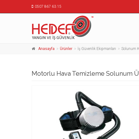
0507 867 63 15
Anasayfa
Ürünler
İş Güvenlik Ekipmanları
Solunum K
Motorlu Hava Temizleme Solunum Ün