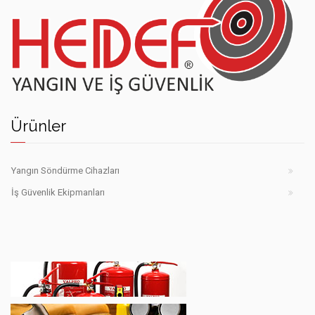
Hedef
yangın
Ürünler
söndürme
cihazları
Şanlıurfa
Yangın Söndürme Cihazları
İş Güvenlik Ekipmanları
Hedef