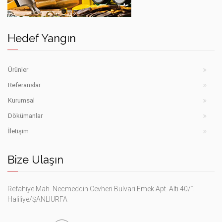
yangın
söndürme
Hedef
cihazları
iş
Şanlıurfa
Hedef Yangın
güvenlik
ekipmanları
Şanlıurfa
Ürünler
Referanslar
Kurumsal
Dökümanlar
İletişim
Bize Ulaşın
Refahiye Mah. Necmeddin Cevheri Bulvari Emek Apt. Altı 40/1
Haliliye/ŞANLIURFA