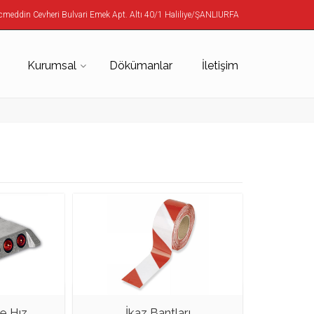
meddin Cevheri Bulvari Emek Apt. Altı 40/1 Haliliye/ŞANLIURFA
Kurumsal
Dökümanlar
İletişim
 Hız ...
İkaz Bantları