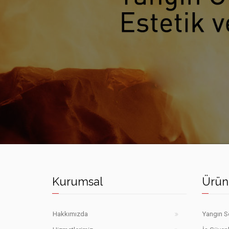
HEDEF YANGIN SÖNDÜRME CIHAZLARI
Kurumsal
Ürün
Hakkımızda
Yangın S