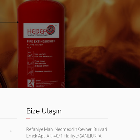
Bize Ulaşın
Refahiye Mah. Necmeddin Cevheri Bulvari
Emek Apt. Altı 40/1 Haliliye/ŞANLIURFA