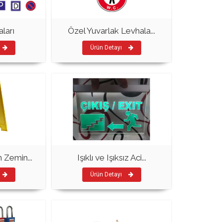
ları
Özel Yuvarlak Levhala...
Ürün Detayı
 Zemin...
Işıklı ve Işıksız Aci...
Ürün Detayı