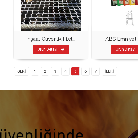
İnşaat Güvenlik Filel...
ABS Emniyet Ki
Ürün Detayı
Ürün Detayı
GERİ
1
2
3
4
5
6
7
İLERİ