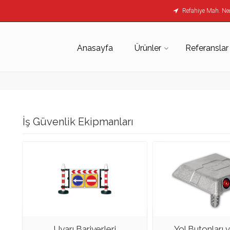
Refahiye Mah. Nec
Anasayfa
Ürünler
Referanslar
İş Güvenlik Ekipmanları
Uyarı Bariyerleri
Yol Butonları ve