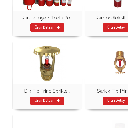
Kuru Kimyevi Tozlu Po...
Karbondioksitli 
Ürün Detayı
Ürün Detayı
Dik Tip Prinç Sprikle...
Sarkık Tip Prinç
Ürün Detayı
Ürün Detayı