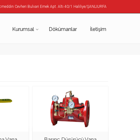
meddin Cevheri Bulvari Emek Apt. Altı 40/1 Haliliye/ŞANLIURFA
Kurumsal
Dökümanlar
İletişim
a Vana...
Basınç Düşürücü Vana