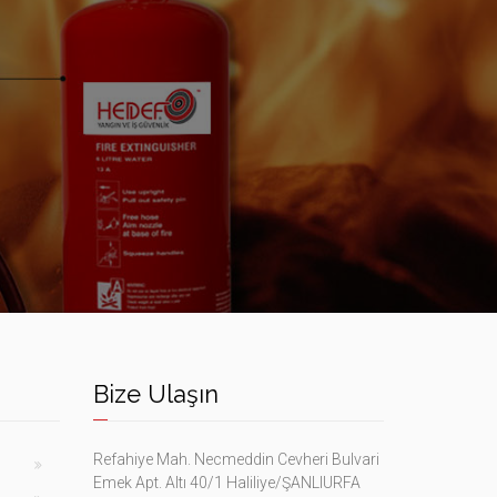
Bize Ulaşın
Refahiye Mah. Necmeddin Cevheri Bulvari
Emek Apt. Altı 40/1 Haliliye/ŞANLIURFA