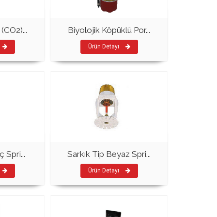
(CO2)...
Biyolojik Köpüklü Por...
Ürün Detayı
 Spri...
Sarkık Tip Beyaz Spri...
Ürün Detayı