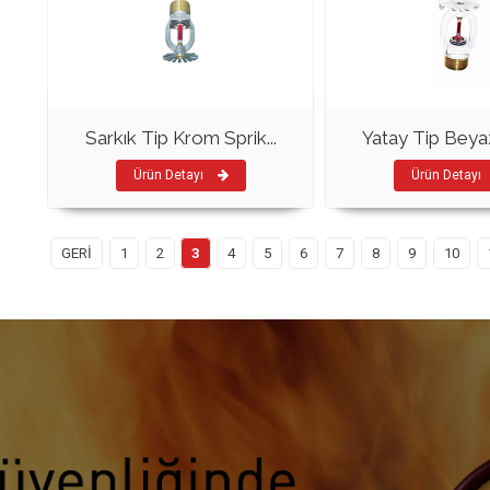
Sarkık Tip Krom Sprik...
Yatay Tip Beyaz
Ürün Detayı
Ürün Detayı
GERİ
1
2
3
4
5
6
7
8
9
10