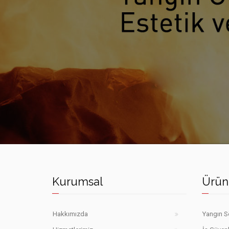
HEDEF YANGIN SÖNDÜRME CIHAZLARI
Kurumsal
Ürün
Hakkımızda
Yangın S