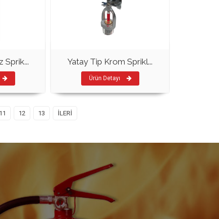
 Sprik...
Yatay Tip Krom Sprikl...
Ürün Detayı
11
12
13
İLERİ