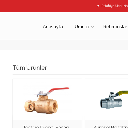
Refahiye Mah. Nec
Anasayfa
Ürünler
Referanslar
Tüm Ürünler
Test ve Drenaj vanası...
Küresel Boşaltm